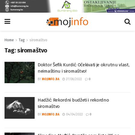
Home
Tag
siromaštvo
Tag:
siromaštvo
Doktor Šefik Kurdić: Očekivati je okrutnu vlast,
neimaštinu i siromaštvo!
BY
MOJINFO.BA
27/08/2022
0
Hadžić: Rekordni budžeti i rekordno
siromaštvo
BY
MOJINFO.BA
04/04/2022
0