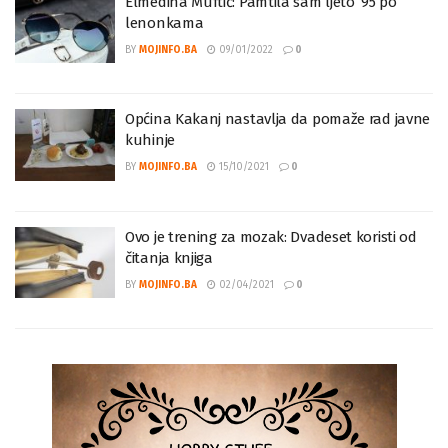
Elmedina Muftić: Pamtila sam ljeto ’95 po
lenonkama
BY
MOJINFO.BA
09/01/2022
0
Općina Kakanj nastavlja da pomaže rad javne
kuhinje
BY
MOJINFO.BA
15/10/2021
0
Ovo je trening za mozak: Dvadeset koristi od
čitanja knjiga
BY
MOJINFO.BA
02/04/2021
0