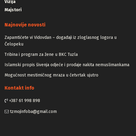
Vizija
Majstori
Najnovije novosti
Zapamtićete vi Vidovdan – događaji iz zloglasnog logora u
Čelopeku
Tribina i program za žene u BKC Tuzla
Islamski propis šivenja odjeće i prodaje nakita nemuslimankama
Mogućnost mestimičnog mraza u četvrtak ujutro
Kontakt info
+387 61 998 898
tzmojinfoba@gmail.com