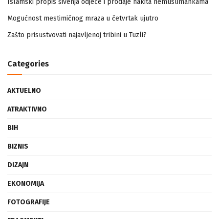
Islamski propis šivenja odjeće i prodaje nakita nemuslimankama
Mogućnost mestimičnog mraza u četvrtak ujutro
Zašto prisustvovati najavljenoj tribini u Tuzli?
Categories
AKTUELNO
ATRAKTIVNO
BIH
BIZNIS
DIZAJN
EKONOMIJA
FOTOGRAFIJE