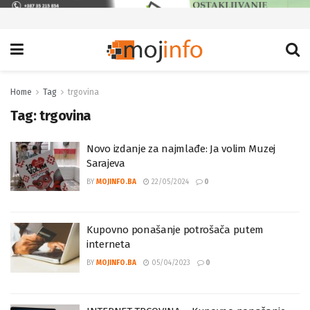
Home
Tag
trgovina
Tag:
trgovina
Novo izdanje za najmlađe: Ja volim Muzej
Sarajeva
BY
MOJINFO.BA
22/05/2024
0
Kupovno ponašanje potrošača putem
interneta
BY
MOJINFO.BA
05/04/2023
0