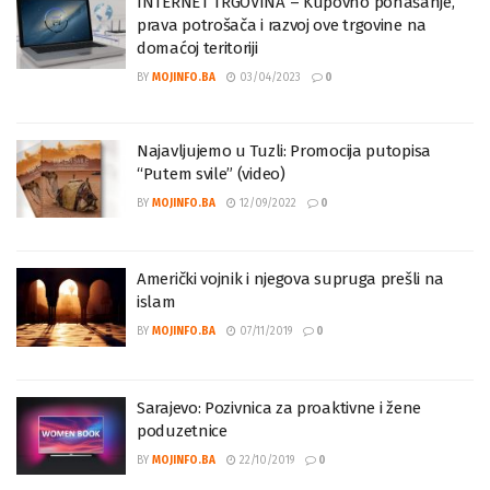
INTERNET TRGOVINA – Kupovno ponašanje,
prava potrošača i razvoj ove trgovine na
domaćoj teritoriji
BY
MOJINFO.BA
03/04/2023
0
Najavljujemo u Tuzli: Promocija putopisa
“Putem svile” (video)
BY
MOJINFO.BA
12/09/2022
0
Američki vojnik i njegova supruga prešli na
islam
BY
MOJINFO.BA
07/11/2019
0
Sarajevo: Pozivnica za proaktivne i žene
poduzetnice
BY
MOJINFO.BA
22/10/2019
0