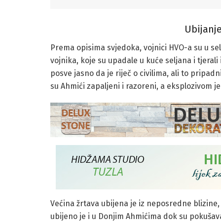
Ubijanj
Prema opisima svjedoka, vojnici HVO-a su u sel
vojnika, koje su upadale u kuće seljana i tjerali i
posve jasno da je riječ o civilima, ali to pripa
su Ahmići zapaljeni i razoreni, a eksplozivom je
Većina žrtava ubijena je iz neposredne blizine
ubijeno je i u Donjim Ahmićima dok su pokušav