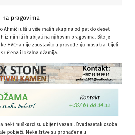
e na pragovima
o Ahmići ušli u više malih skupina od pet do deset
h iz njih ili ih ubijali na njihovim pragovima. Bilo je
dnike HVO-a nije zaustavilo u provođenju masakra. Cijeli
 srušena i lokalna džamija.
, a neki muškarci su ubijeni vezani. Dvadesetak osoba
ale pobjeći. Neke žrtve su pronađene u