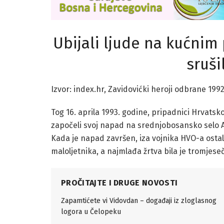
Ubijali ljude na kućnim 
sruši
Izvor: index.hr, Zavidovićki heroji odbrane 199
Tog 16. aprila 1993. godine, pripadnici Hrvatsk
započeli svoj napad na srednjobosansko selo Ah
Kada je napad završen, iza vojnika HVO-a ostalo
maloljetnika, a najmlađa žrtva bila je tromjeseč
PROČITAJTE I DRUGE NOVOSTI
Zapamtićete vi Vidovdan – događaji iz zloglasnog
logora u Čelopeku