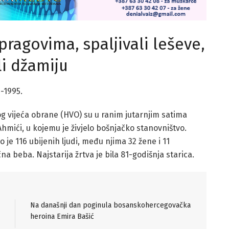
pragovima, spaljivali leševe,
li džamiju
2-1995.
og vijeća obrane (HVO) su u ranim jutarnjim satima
mići, u kojemu je živjelo bošnjačko stanovništvo.
 je 116 ubijenih ljudi, među njima 32 žene i 11
na beba. Najstarija žrtva je bila 81-godišnja starica.
Na današnji dan poginula bosanskohercegovačka
heroina Emira Bašić