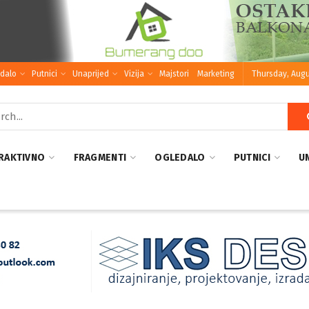
dalo
Putnici
Unaprijed
Vizija
Majstori
Marketing
Thursday, Augu
RAKTIVNO
FRAGMENTI
OGLEDALO
PUTNICI
U