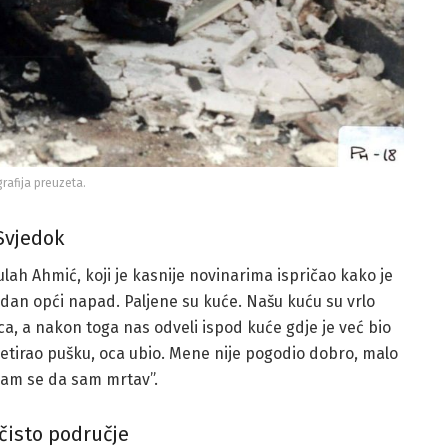
rafija preuzeta.
Svjedok
ulah Ahmić, koji je kasnije novinarima ispričao kako je
o jedan opći napad. Paljene su kuće. Našu kuću su vrlo
 oca, a nakon toga nas odveli ispod kuće gdje je već bio
epetirao pušku, oca ubio. Mene nije pogodio dobro, malo
 sam se da sam mrtav”.
 čisto područje