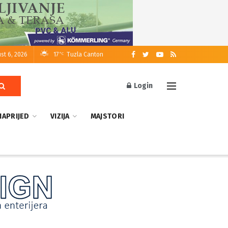
st 6, 2026
17
Tuzla Canton
°C
Login
NAPRIJED
VIZIJA
MAJSTORI