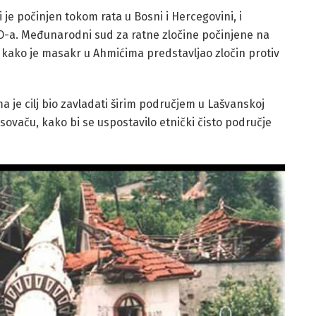
i je počinjen tokom rata u Bosni i Hercegovini, i
O-a. Međunarodni sud za ratne zločine počinjene na
e kako je masakr u Ahmićima predstavljao zločin protiv
ma je cilj bio zavladati širim područjem u Lašvanskoj
usovaču, kako bi se uspostavilo etnički čisto područje