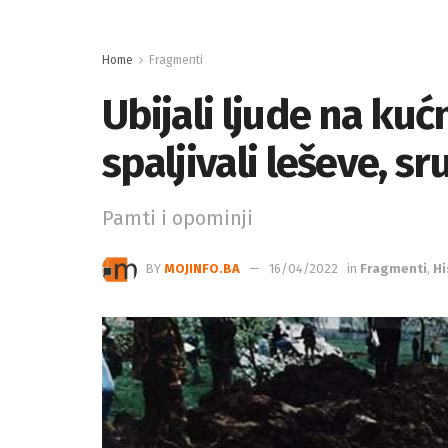
Home
Fragmenti
Ubijali ljude na ku
spaljivali leševe, sr
Pamti i opominji
BY
MOJINFO.BA
16/04/2022
in
Fragmenti
,
Hi