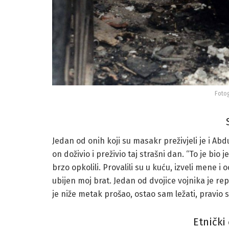
Fotog
Jedan od onih koji su masakr preživjeli je i Abd
on doživio i preživio taj strašni dan. “To je bi
brzo opkolili. Provalili su u kuću, izveli mene i
ubijen moj brat. Jedan od dvojice vojnika je r
je niže metak prošao, ostao sam ležati, pravio
Etnički