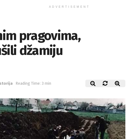
ADVERTISEMENT
ćnim pragovima,
ušili džamiju
storija
Reading Time: 3 min