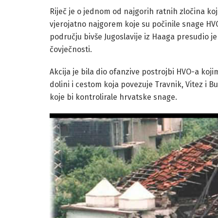
Riječ je o jednom od najgorih ratnih zločina koj
vjerojatno najgorem koje su počinile snage HV
području bivše Jugoslavije iz Haaga presudio j
čovječnosti.
Akcija je bila dio ofanzive postrojbi HVO-a koji
dolini i cestom koja povezuje Travnik, Vitez i B
koje bi kontrolirale hrvatske snage.