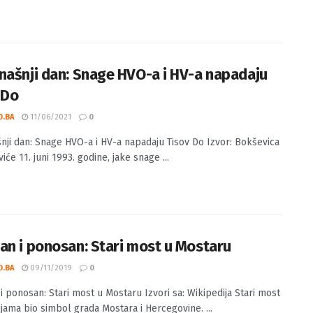
našnji dan: Snage HVO-a i HV-a napadaju
 Do
O.BA
11/06/2021
0
nji dan: Snage HVO-a i HV-a napadaju Tisov Do Izvor: Bokševica
iće 11. juni 1993. godine, jake snage ...
an i ponosan: Stari most u Mostaru
O.BA
09/11/2019
0
i ponosan: Stari most u Mostaru Izvori sa: Wikipedija Stari most
ijama bio simbol grada Mostara i Hercegovine. ...