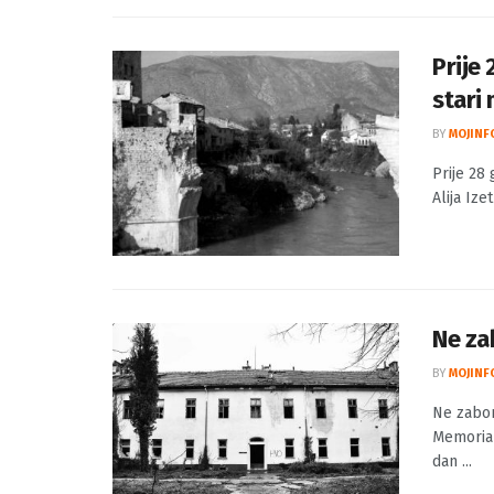
Prije
stari
BY
MOJINF
Prije 28
Alija Iz
Ne za
BY
MOJINF
Ne zabor
Memorial
dan ...