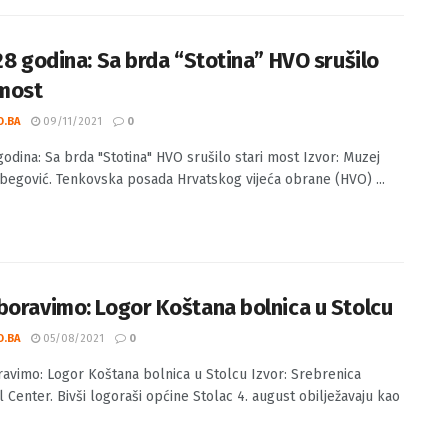
 28 godina: Sa brda “Stotina” HVO srušilo
 most
O.BA
09/11/2021
0
 godina: Sa brda "Stotina" HVO srušilo stari most Izvor: Muzej
etbegović. Tenkovska posada Hrvatskog vijeća obrane (HVO) ...
boravimo: Logor Koštana bolnica u Stolcu
O.BA
05/08/2021
0
avimo: Logor Koštana bolnica u Stolcu Izvor: Srebrenica
 Center. Bivši logoraši općine Stolac 4. august obilježavaju kao