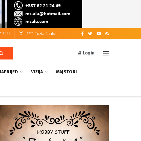
7, 2026
17
Tuzla Canton
°C
Login
NAPRIJED
VIZIJA
MAJSTORI