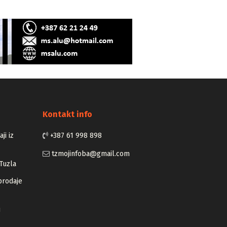
Kontakt info
ji iz
+387 61 998 898
tzmojinfoba@gmail.com
Tuzla
prodaje
u