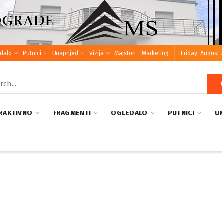
dalo
Putnici
Unaprijed
Vizija
Majstori
Marketing
Friday, August 
RAKTIVNO
FRAGMENTI
OGLEDALO
PUTNICI
U