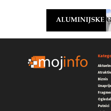
Katego
Aktueln
Atrakti
Biznis
Unaprij
Fragmen
Ogleda
Putnici