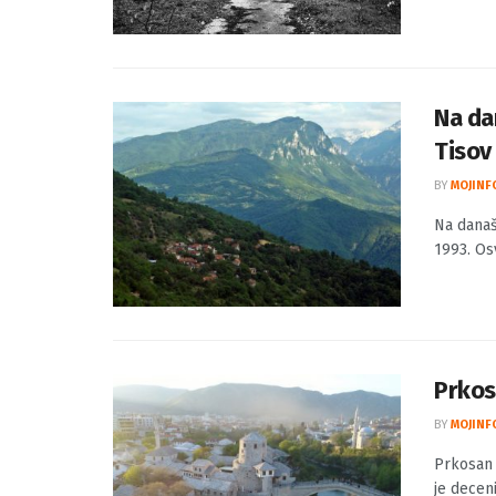
Na da
Tisov
BY
MOJINF
Na današ
1993. Osv
Prkos
BY
MOJINF
Prkosan 
je decen