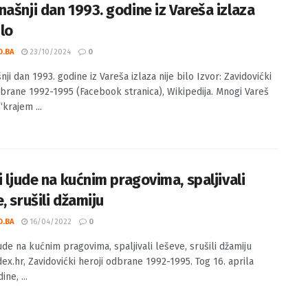
našnji dan 1993. godine iz Vareša izlaza
ilo
O.BA
23/10/2024
0
ji dan 1993. godine iz Vareša izlaza nije bilo Izvor: Zavidovićki
dbrane 1992-1995 (Facebook stranica), Wikipedija. Mnogi Vareš
“krajem ...
i ljude na kućnim pragovima, spaljivali
, srušili džamiju
O.BA
16/04/2022
0
jude na kućnim pragovima, spaljivali leševe, srušili džamiju
dex.hr, Zavidovićki heroji odbrane 1992-1995. Tog 16. aprila
ine, ...