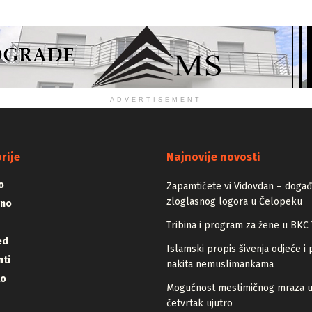
ADVERTISEMENT
rije
Najnovije novosti
o
Zapamtićete vi Vidovdan – događa
zloglasnog logora u Čelopeku
vno
Tribina i program za žene u BKC 
ed
Islamski propis šivenja odjeće i 
ti
nakita nemuslimankama
lo
Mogućnost mestimičnog mraza 
četvrtak ujutro