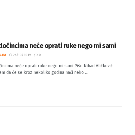
zločincima neće oprati ruke nego mi sami
O.BA
24/10/2019
0
čincima neće oprati ruke nego mi sami Piše Nihad Aličković
em da će se kroz nekoliko godina naći neko ...