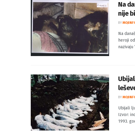
Na da
nije b
BY
MOJINF
Na današn
heroji o
nazivaju 
Ubijal
leševe
BY
MOJINF
Ubijali l
Izvor: in
1993. god