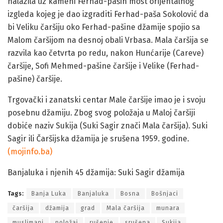
nalazila uz kameni Ferhad-pašin most orijentalnog
izgleda kojeg je dao izgraditi Ferhad-paša Sokolović da
bi Veliku čaršiju oko Ferhad-pašine džamije spojio sa
Malom čaršijom na desnoj obali Vrbasa. Mala čaršija se
razvila kao četvrta po redu, nakon Hunćarije (Careve)
čaršije, Sofi Mehmed-pašine čaršije i Velike (Ferhad-
pašine) čaršije.
Trgovački i zanatski centar Male čaršije imao je i svoju
posebnu džamiju. Zbog svog položaja u Maloj čaršiji
dobiće naziv Sukija (Suki Sagir znači Mala čaršija). Suki
Sagir ili Čaršijska džamija je srušena 1959. godine.
(mojinfo.ba)
Banjaluka i njenih 45 džamija: Suki Sagir džamija
Tags:
Banja Luka
Banjaluka
Bosna
Bošnjaci
čaršija
džamija
grad
Mala čaršija
munara
muslimani
položaj
rušenje
srušena
Sukija