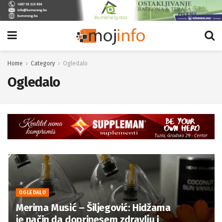
Home
Category
Ogledalo
Ogledalo
OGLEDALO
Merima Musić – Šiljegović: Hidžama
je način da doprinesem zdravlju i