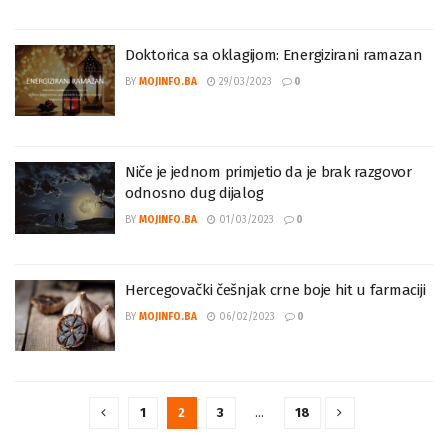
Doktorica sa oklagijom: Energizirani ramazan
BY
MOJINFO.BA
29/03/2023
0
Niče je jednom primjetio da je brak razgovor
odnosno dug dijalog
BY
MOJINFO.BA
01/03/2023
0
Hercegovački češnjak crne boje hit u farmaciji
BY
MOJINFO.BA
06/02/2023
0
1
2
3
…
18