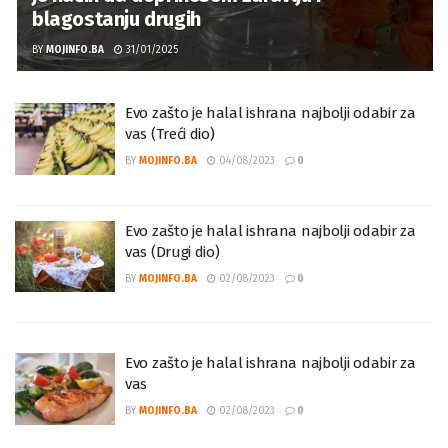
blagostanju drugih
BY
MOJINFO.BA
31/01/2025
Evo zašto je halal ishrana najbolji odabir za
vas (Treći dio)
BY
MOJINFO.BA
04/08/2023
0
Evo zašto je halal ishrana najbolji odabir za
vas (Drugi dio)
BY
MOJINFO.BA
02/08/2023
0
Evo zašto je halal ishrana najbolji odabir za
vas
BY
MOJINFO.BA
02/08/2023
0