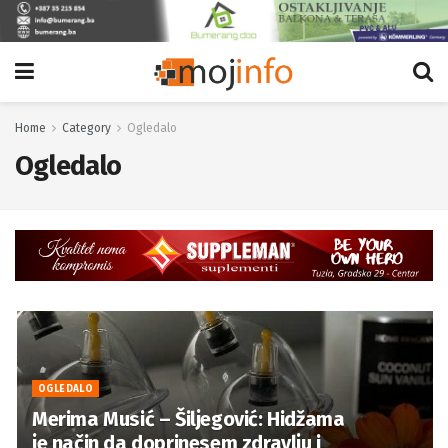
Home
Category
Ogledalo
Ogledalo
OGLEDALO
Merima Musić – Šiljegović: Hidžama
je način da doprinesem zdravlju i