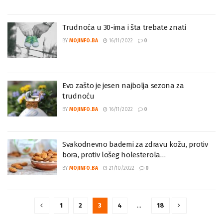
Trudnoća u 30-ima i šta trebate znati
BY
MOJINFO.BA
16/11/2022
0
Evo zašto je jesen najbolja sezona za
trudnoću
BY
MOJINFO.BA
16/11/2022
0
Svakodnevno bademi za zdravu kožu, protiv
bora, protiv lošeg holesterola…
BY
MOJINFO.BA
21/10/2022
0
1
2
3
4
…
18