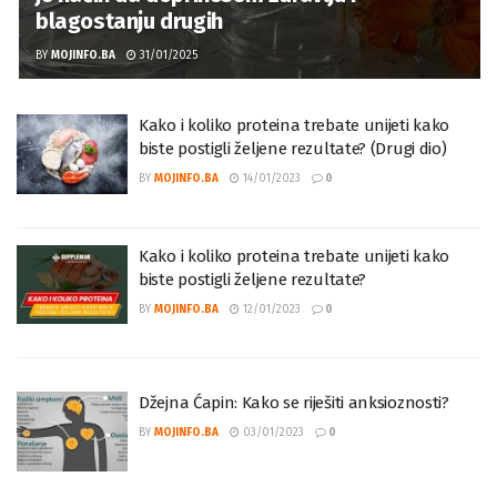
blagostanju drugih
BY
MOJINFO.BA
31/01/2025
Kako i koliko proteina trebate unijeti kako
biste postigli željene rezultate? (Drugi dio)
BY
MOJINFO.BA
14/01/2023
0
Kako i koliko proteina trebate unijeti kako
biste postigli željene rezultate?
BY
MOJINFO.BA
12/01/2023
0
Džejna Ćapin: Kako se riješiti anksioznosti?
BY
MOJINFO.BA
03/01/2023
0