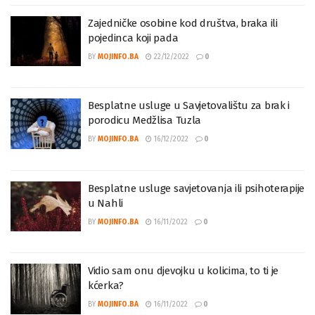
Zajedničke osobine kod društva, braka ili
pojedinca koji pada
BY
MOJINFO.BA
22/12/2022
0
Besplatne usluge u Savjetovalištu za brak i
porodicu Medžlisa Tuzla
BY
MOJINFO.BA
16/12/2022
0
Besplatne usluge savjetovanja ili psihoterapije
u Nahli
BY
MOJINFO.BA
16/11/2022
0
Vidio sam onu djevojku u kolicima, to ti je
kćerka?
BY
MOJINFO.BA
16/11/2022
0