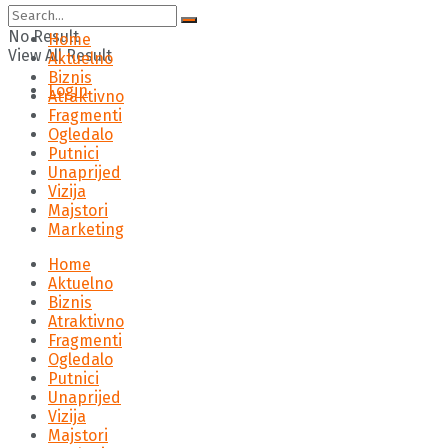
No Result
Home
View All Result
Aktuelno
Biznis
Login
Atraktivno
Fragmenti
Ogledalo
Putnici
Unaprijed
Vizija
Majstori
Marketing
Home
Aktuelno
Biznis
Atraktivno
Fragmenti
Ogledalo