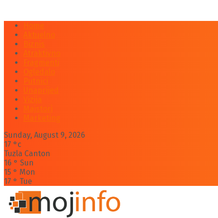
Home
Aktuelno
Biznis
Atraktivno
Fragmenti
Ogledalo
Putnici
Unaprijed
Vizija
Majstori
Marketing
Sunday, August 9, 2026
17
°c
Tuzla Canton
16
°
Sun
15
°
Mon
17
°
Tue