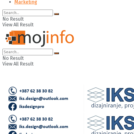
Putnici
Unaprijed
Vizija
Majstori
Marketing
No Result
View All Result
No Result
View All Result