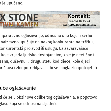
 je upućeno.
parativno oglašavanje, odnosno ono koje u svrhu
li naizravno upućuje na nekog konkurenta na tržištu,
konkurentski proizvod ili uslugu. Uz zavaravajuće
koje vrijeđa ljudsko dostojanstvo, koje je neetično i
esnu, duševnu ili drugu štetu kod djece, koje djeci
ištava i zloupotrebljava ili bi se mogla zloupotrijebiti
uće oglašavanje
i će se u obzir sve odlike tog oglašavanja, a pogotovo
oglasu koja se odnosi na sljedeće: