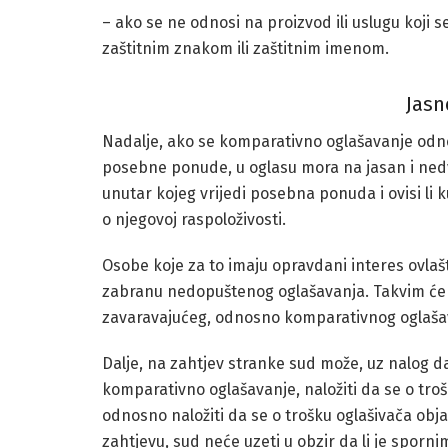
– ako se ne odnosi na proizvod ili uslugu koji s
zaštitnim znakom ili zaštitnim imenom.
Jasn
Nadalje, ako se komparativno oglašavanje odnos
posebne ponude, u oglasu mora na jasan i ned
unutar kojeg vrijedi posebna ponuda i ovisi li 
o njegovoj raspoloživosti.
Osobe koje za to imaju opravdani interes ovlaš
zabranu nedopuštenog oglašavanja. Takvim će z
zavaravajućeg, odnosno komparativnog oglaša
Dalje, na zahtjev stranke sud može, uz nalog 
komparativno oglašavanje, naložiti da se o trošk
odnosno naložiti da se o trošku oglašivača objav
zahtjevu, sud neće uzeti u obzir da li je sporn