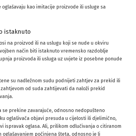
e oglašavaju kao imitacije proizvode ili usluge sa
o istaknuto
i na proizvod ili na uslugu koji se nude u okviru
vojben način biti istaknuto vremensko razdoblje
kupnja proizvoda ili usluga uz uvjete iz posebne ponude
tene su nadležnom sudu podnijeti zahtjev za prekid ili
ahtjevom od suda zahtijevati da naloži prekid
vanja.
da se prekine zavarajuće, odnosno nedopušteno
u oglašivača objavi presuda u cijelosti ili djelimično,
i ispravak oglasa. Ali, prilikom odlučivanja o citiranom
im oglašavanjem počinjena šteta, odnosno je li