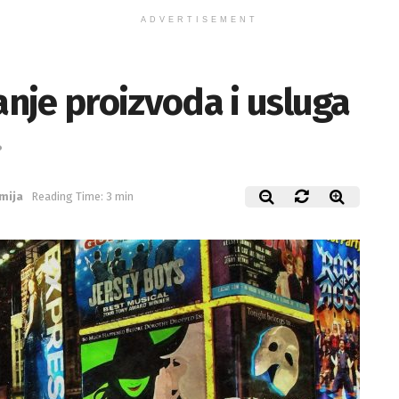
ADVERTISEMENT
nje proizvoda i usluga
?
mija
Reading Time: 3 min