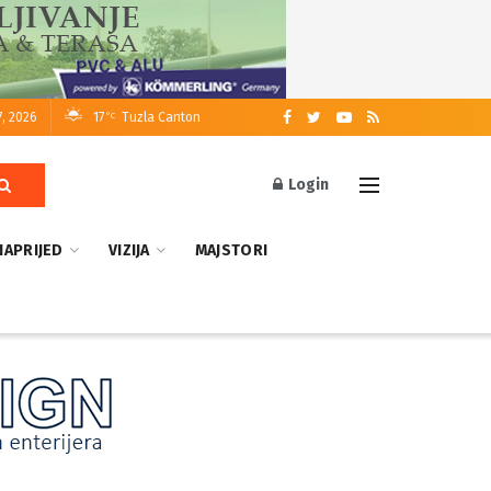
7, 2026
17
Tuzla Canton
°C
Login
NAPRIJED
VIZIJA
MAJSTORI