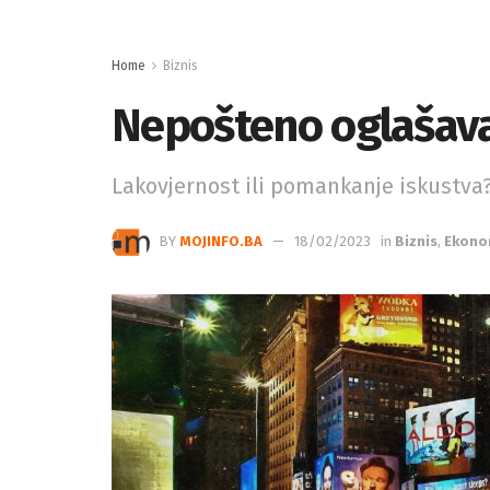
Home
Biznis
Nepošteno oglašava
Lakovjernost ili pomankanje iskustva
BY
MOJINFO.BA
18/02/2023
in
Biznis
,
Ekono