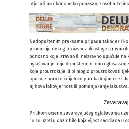
utjecati na ekonomsko ponašanje osoba kojima
Nedopuštenim praksama pripada također i kom
promocije nekog proizvoda ili usluge izravno i
odnosno koje izravno ili neizravno upućuje na 
oglašavanje, nije dopušteno ni ono oglašavanje 
koje prouzrokuje ili bi moglo prouzrokovati tjel
upućuje poruke i dijelove poruka kojima se iskor
njihova lakovjernost ili pomanjakanje iskustva.
Zavaravaj
Prilikom ocjene zavaravajućeg oglašavanja uzet
će se uzeti u obzir bilo koja vijest sadržana u 