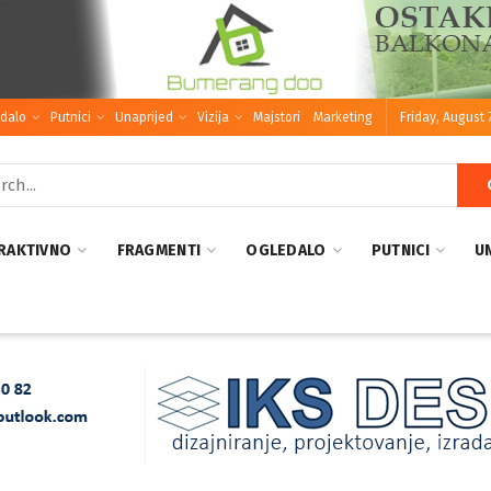
dalo
Putnici
Unaprijed
Vizija
Majstori
Marketing
Friday, August 
RAKTIVNO
FRAGMENTI
OGLEDALO
PUTNICI
U