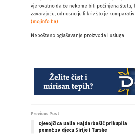
vjerovatno da će nekome biti počinjena šteta, kao
zavarajuće, odnosno je li kriv što je komparat
(mojinfo.ba)
Nepošteno oglašavanje proizvoda i usluga
Previous Post
Djevojčica Dalia Hajdarbašić prikupila
pomoć za djecu Sirije i Turske