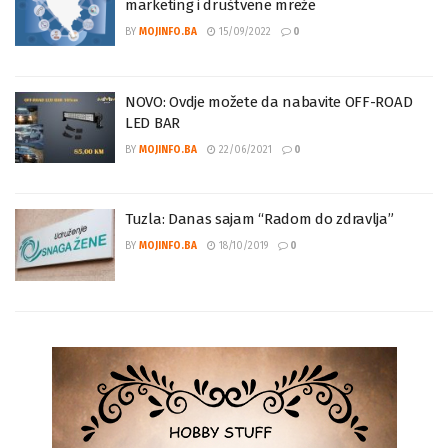
Poziv na besplatnu obuku: Digitalni
marketing i društvene mreže
BY
MOJINFO.BA
15/09/2022
0
NOVO: Ovdje možete da nabavite OFF-ROAD
LED BAR
BY
MOJINFO.BA
22/06/2021
0
Tuzla: Danas sajam “Radom do zdravlja”
BY
MOJINFO.BA
18/10/2019
0