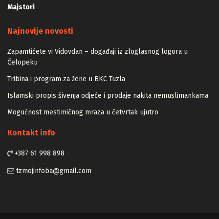
Vizija
Majstori
Najnovije novosti
Zapamtićete vi Vidovdan – događaji iz zloglasnog logora u
Čelopeku
Tribina i program za žene u BKC Tuzla
Islamski propis šivenja odjeće i prodaje nakita nemuslimankama
Mogućnost mestimičnog mraza u četvrtak ujutro
Kontakt info
+387 61 998 898
tzmojinfoba@gmail.com