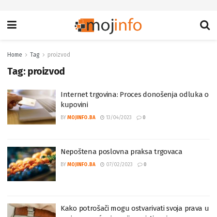
Home
Tag
proizvod
Tag:
proizvod
Internet trgovina: Proces donošenja odluka o
kupovini
BY
MOJINFO.BA
13/04/2023
0
Nepoštena poslovna praksa trgovaca
BY
MOJINFO.BA
07/02/2023
0