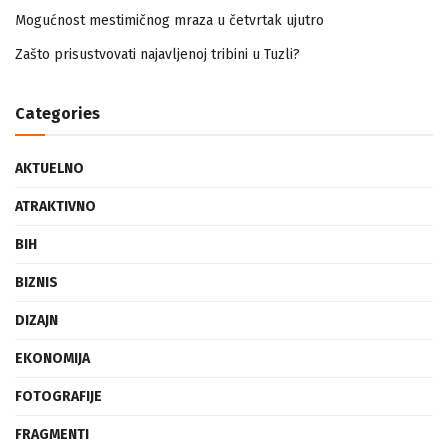
Islamski propis šivenja odjeće i prodaje nakita nemuslimankama
Mogućnost mestimičnog mraza u četvrtak ujutro
Zašto prisustvovati najavljenoj tribini u Tuzli?
Categories
AKTUELNO
ATRAKTIVNO
BIH
BIZNIS
DIZAJN
EKONOMIJA
FOTOGRAFIJE