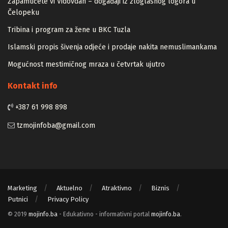
Zapamtićete vi Vidovdan – događaji iz zloglasnog logora u
Čelopeku
Tribina i program za žene u BKC Tuzla
Islamski propis šivenja odjeće i prodaje nakita nemuslimankama
Mogućnost mestimičnog mraza u četvrtak ujutro
Kontakt info
+387 61 998 898
tzmojinfoba@gmail.com
Marketing
Aktuelno
Atraktivno
Biznis
Putnici
Privacy Policy
© 2019
mojinfo.ba
- Edukativno - informativni portal
mojinfo.ba
.