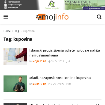
Home
Tag
kupovina
Tag:
kupovina
Islamski propis šivenja odjeće i prodaje nakita
nemuslimankama
BY
MOJINFO.BA
29/04/2026
0
Mladi, nezaposlenost i online kupovina
BY
MOJINFO.BA
26/04/2024
0