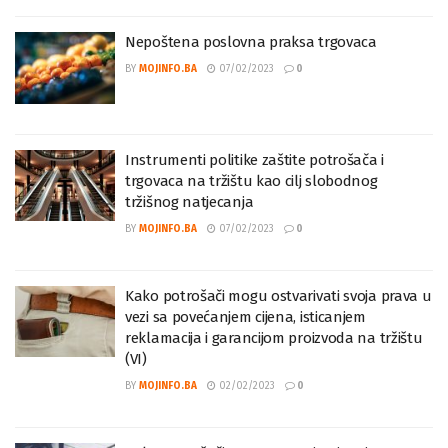
Nepoštena poslovna praksa trgovaca
BY
MOJINFO.BA
07/02/2023
0
Instrumenti politike zaštite potrošača i
trgovaca na tržištu kao cilj slobodnog
tržišnog natjecanja
BY
MOJINFO.BA
07/02/2023
0
Kako potrošači mogu ostvarivati svoja prava u
vezi sa povećanjem cijena, isticanjem
reklamacija i garancijom proizvoda na tržištu
(VI)
BY
MOJINFO.BA
02/02/2023
0