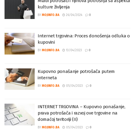
Mladi potrošači i njihova potrošnja sa aspekta
kulture življenja
BY
MOJINFO.BA
26/04/2024
0
Internet trgovina: Proces donošenja odluka o
kupovini
BY
MOJINFO.BA
13/04/2023
0
Kupovno ponašanje potrošača putem
interneta
BY
MOJINFO.BA
05/04/2023
0
INTERNET TRGOVINA – Kupovno ponašanje,
prava potrošača i razvoj ove trgovine na
domaćoj teritoriji (II)
BY
MOJINFO.BA
05/04/2023
0